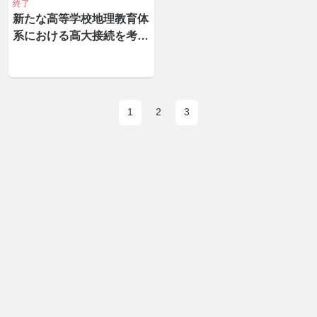
終了
新たな高等学校地理教育体
系における高大接続を考え
る
1
2
3