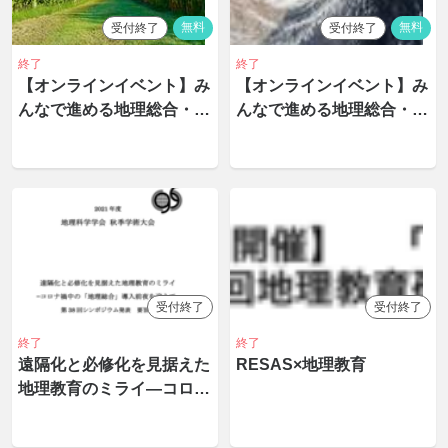
無料
無料
受付終了
受付終了
終了
終了
【オンラインイベント】み
【オンラインイベント】み
んなで進める地理総合・地
んなで進める地理総合・地
理探究の定期試験の作り
理探究の定期試験の作り
方：農業編
方：気候編
受付終了
受付終了
終了
終了
遠隔化と必修化を見据えた
RESAS×地理教育
地理教育のミライ—コロナ
禍中の「地理総合」導入前
夜を迎えて—