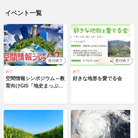
イベント一覧
受付終了
受付終了
終了
終了
空間情報シンポジウム～教
好きな地形を愛でる会
育向けGIS「地史まっぷ」
導入事例～