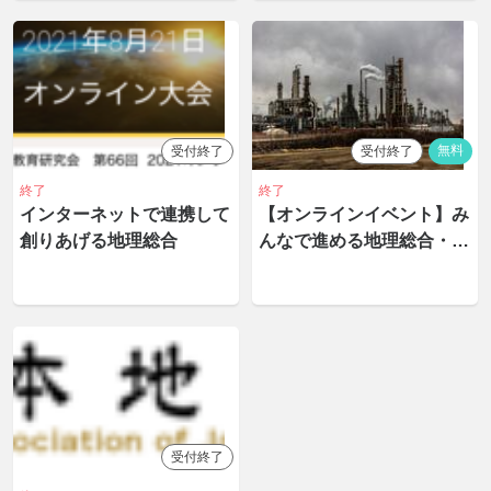
無料
受付終了
受付終了
終了
終了
インターネットで連携して
【オンラインイベント】み
創りあげる地理総合
んなで進める地理総合・地
理探究の定期試験の作り
方：工業編
受付終了