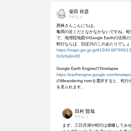
柴田 祥彦
5年以上
西林さんこんにちは。
亀岡の近くだとなかなかないですね。蛇
で、地理院地図やGoogle Earthの
蛇行ならば、旧淀川のこのあたりでしょ
https://maps.gsi.go.jp/#13/34.687993/
0z0r0s0m0f1
Google Earth EngineのTimelapse
https://earthengine.google.com/timelaps
のMeandering riverを選択す
を見られます。
田村 賢哉
5年以上
まず、三日月湖や蛇行は俯瞰してみ