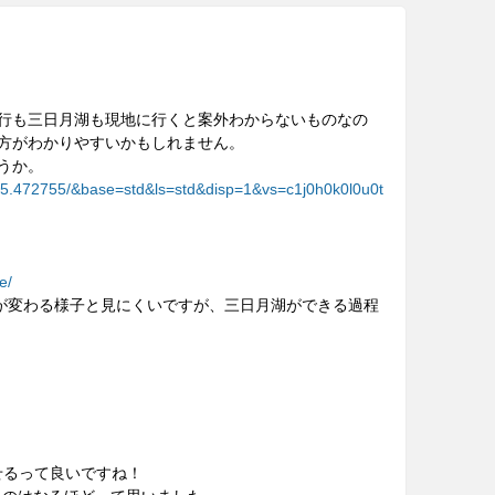
行も三日月湖も現地に行くと案外わからないものなの
活用の方がわかりやすいかもしれません。
うか。
135.472755/&base=std&ls=std&disp=1&vs=c1j0h0k0l0u0t
e/
ると、蛇行が変わる様子と見にくいですが、三日月湖ができる過程
せるって良いですね！