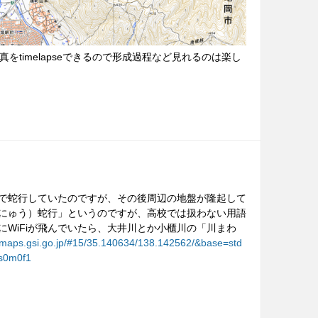
の写真をtimelapseできるので形成過程など見れるのは楽し
で蛇行していたのですが、その後周辺の地盤が隆起して
にゅう）蛇行」というのですが、高校では扱わない用語
WiFiが飛んでいたら、大井川とか小櫃川の「川まわ
//maps.gsi.go.jp/#15/35.140634/138.142562/&base=std
0s0m0f1