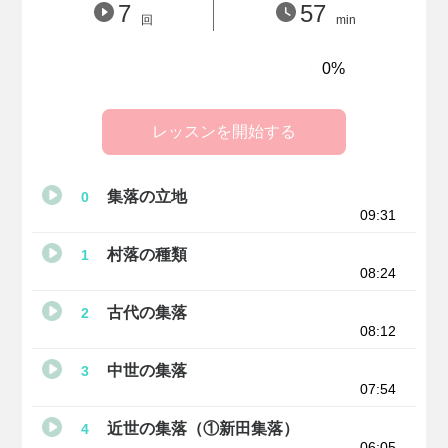
7
57
回
min
0%
レッスンを開始する
集落の立地
0
09:31
村落の種類
1
08:24
古代の集落
2
08:12
中世の集落
3
07:54
近世の集落（①新田集落）
4
06:05